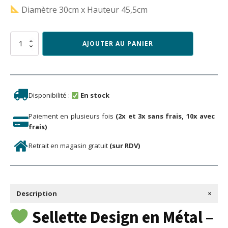
Diamètre 30cm x Hauteur 45,5cm
quantité
AJOUTER AU PANIER
de
SELLETTE
CHAME
Disponibilité :
En stock
Paiement en plusieurs fois
(2x et 3x sans frais, 10x avec
frais)
Retrait en magasin gratuit
(sur RDV)
+
Description
Sellette Design en Métal –